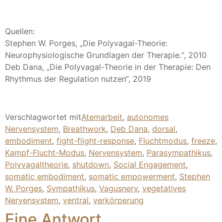
Quellen:
Stephen W. Porges, „
Die Polyvagal-Theorie:
Neurophysiologische Grundlagen der Therapie.“, 2010
Deb Dana, „
Die Polyvagal-Theorie in der Therapie: Den
Rhythmus der Regulation nutzen“, 2019
Verschlagwortet mit
Atemarbeit
,
autonomes
Nervensystem
,
Breathwork
,
Deb Dana
,
dorsal
,
embodiment
,
fight-flight-response
,
Fluchtmodus
,
freeze
,
Kampf-Flucht-Modus
,
Nervensystem
,
Parasympathikus
,
Polyvagaltheorie
,
shutdown
,
Social Engagement
,
somatic embodiment
,
somatic empowerment
,
Stephen
W. Porges
,
Sympathikus
,
Vagusnerv
,
vegetatives
Nervensystem
,
ventral
,
verkörperung
Eine Antwort